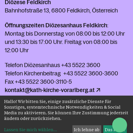
Diözese Feldkirch
Bahnhofstraße 13, 6800 Feldkirch, Österreich
Öffnungszeiten Diözesanhaus Feldkirch
:
Montag bis Donnerstag von 08:00 bis 12:00 Uhr
und 13:30 bis 17:00 Uhr. Freitag von 08:00 bis
12:00 Uhr
Telefon Diözesanhaus
+43 5522 3600
Telefon Kirchenbeitrag
+43 5522 3600-3600
Fax
+43 5522 3600-3110-5
kontakt@kath-kirche-vorarlberg.at
Hallo! Wir bitten Sie, einige zusätzliche Dienste für
Sonstiges, systemtechnische Notwendigkeiten & Social
Kontakt
Media zu aktivieren. Sie können Ihre Zustimmung jederzeit
ändern oder zurückziehen.
Lassen Sie mich wählen
...
Ich lehne ab
Das ist ok
Impressum
Datenschutz