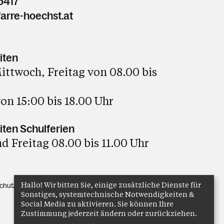
5417
arre-hoechst.at
iten
ttwoch, Freitag von 08.00 bis
on 15:00 bis 18.00 Uhr
ten Schulferien
 Freitag 08.00 bis 11.00 Uhr
Hallo! Wir bitten Sie, einige zusätzliche Dienste für
chutz
Anmelden
Sonstiges, systemtechnische Notwendigkeiten &
Social Media zu aktivieren. Sie können Ihre
Zustimmung jederzeit ändern oder zurückziehen.