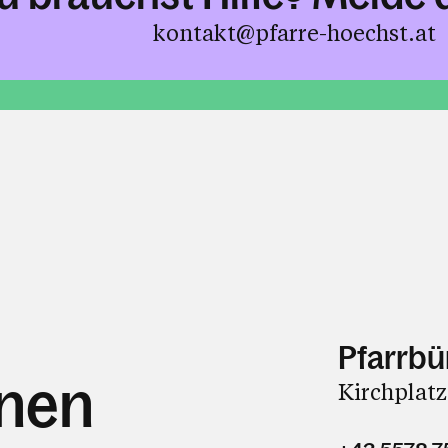
kontakt@pfarre-hoechst.at
Pfarrbü
hnen
Kirchplatz