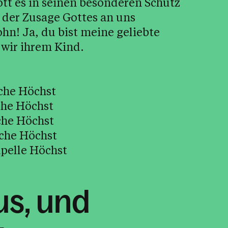
ott es in seinen besonderen Schutz
r der Zusage Gottes an uns
ohn! Ja, du bist meine geliebte
wir ihrem Kind.
rche Höchst
che Höchst
che Höchst
rche Höchst
apelle Höchst
us, und