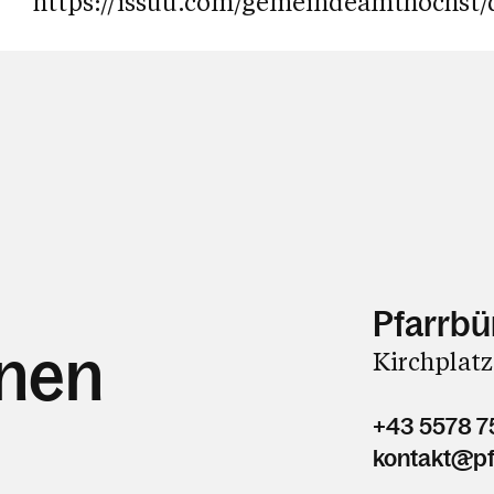
https://issuu.com/gemeindeamthochst/
Pfarrbü
hnen
Kirchplatz
+43 5578 7
kontakt@pf