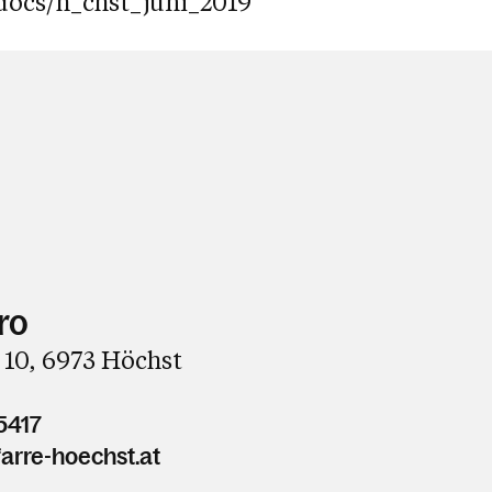
docs/h_chst_juni_2019
ro
 10, 6973 Höchst
5417
arre-hoechst.at