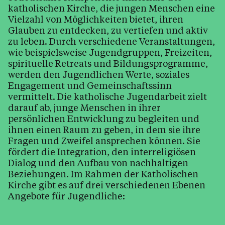
Musik im Pfarrzentrum
katholischen Kirche, die jungen Menschen eine
Vielzahl von Möglichkeiten bietet, ihren
Pfarrblatt
Glauben zu entdecken, zu vertiefen und aktiv
Pfarrcafe
zu leben. Durch verschiedene Veranstaltungen,
wie beispielsweise Jugendgruppen, Freizeiten,
Schritte zum Wiedereintritt
spirituelle Retreats und Bildungsprogramme,
Sternsingeraktion
werden den Jugendlichen Werte, soziales
Engagement und Gemeinschaftssinn
Tod, Beerdigung & Trauer
vermittelt. Die katholische Jugendarbeit zielt
Zivildienst in der Pfarre
darauf ab, junge Menschen in ihrer
persönlichen Entwicklung zu begleiten und
ihnen einen Raum zu geben, in dem sie ihre
Fragen und Zweifel ansprechen können. Sie
Kalender
fördert die Integration, den interreligiösen
Dialog und den Aufbau von nachhaltigen
Beziehungen. Im Rahmen der Katholischen
Kirche gibt es auf drei verschiedenen Ebenen
Personen
Angebote für Jugendliche: