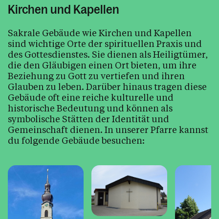
Musik im Pfarrzentrum
Kirchen und Kapellen
Pfarrblatt
Sakrale Gebäude wie Kirchen und Kapellen
Pfarrcafe
sind wichtige Orte der spirituellen Praxis und
Schritte zum Wiedereintritt
des Gottesdienstes. Sie dienen als Heiligtümer,
die den Gläubigen einen Ort bieten, um ihre
Sternsingeraktion
Beziehung zu Gott zu vertiefen und ihren
Tod, Beerdigung & Trauer
Glauben zu leben. Darüber hinaus tragen diese
Gebäude oft eine reiche kulturelle und
Zivildienst in der Pfarre
historische Bedeutung und können als
symbolische Stätten der Identität und
Gemeinschaft dienen. In unserer Pfarre kannst
du folgende Gebäude besuchen:
Kalender
Personen