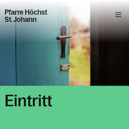
Pfarre Höchst
St. Johann
Informationen
Aktuelle Informationen
Arbeitskreise
Erstkommunion, Firmung, Hochzeit und
Taufe
Gallerie
Eintritt
Jugend
Kirche und Kapellen
Ministranten