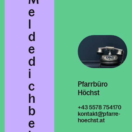
Kontakt
e
l
d
e
d
i
c
Pfarrbüro
Höchst
h
b
+43 5578 754170
kontakt@pfarre-
e
hoechst.at