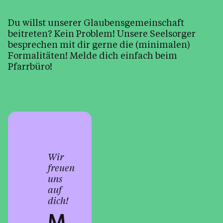
Musik im Pfarrzentrum
Pfarrblatt
Du willst unserer Glaubensgemeinschaft
beitreten? Kein Problem! Unsere Seelsorger
Pfarrcafe
besprechen mit dir gerne die (minimalen)
Schritte zum Wiedereintritt
Formalitäten! Melde dich einfach beim
Pfarrbüro!
Sternsingeraktion
Tod, Beerdigung & Trauer
Zivildienst in der Pfarre
Kalender
Wir
freuen
uns
Personen
auf
dich!
M