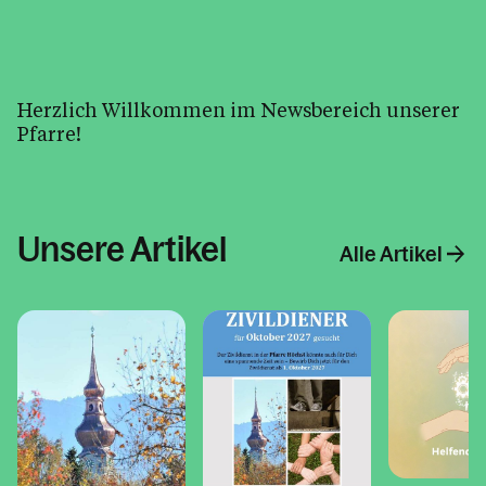
Musik im Pfarrzentrum
Pfarrblatt
Pfarrcafe
Herzlich Willkommen im Newsbereich unserer
Schritte zum Wiedereintritt
Pfarre!
Sternsingeraktion
Tod, Beerdigung & Trauer
Zivildienst in der Pfarre
Unsere Artikel
Alle Artikel
Kalender
Personen