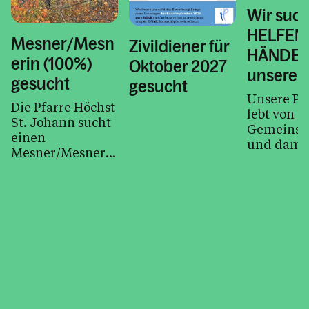
Kontakt
Wir suc
HELFEN
Mesner/Mesn
Zivildiener für
HÄNDE f
erin (100%)
Oktober 2027
unsere P
gesucht
gesucht
Unsere Pf
Die Pfarre Höchst
lebt von
St. Johann sucht
Gemeinsch
einen
und damit
Mesner/Mesnerin
Rädchen 
(100% Stelle) ab
Laufen ble
01.12.2026
brauchen 
immer wi
helfende 