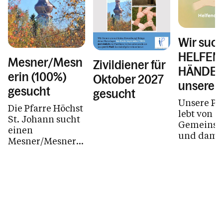
Wir suc
HELFEN
Mesner/Mesn
Zivildiener für
HÄNDE f
erin (100%)
Oktober 2027
unsere P
gesucht
gesucht
Unsere Pf
Die Pfarre Höchst
lebt von
St. Johann sucht
Gemeinsch
einen
und damit
Mesner/Mesnerin
Rädchen 
(100% Stelle) ab
Laufen ble
01.12.2026
brauchen 
immer wi
helfende 