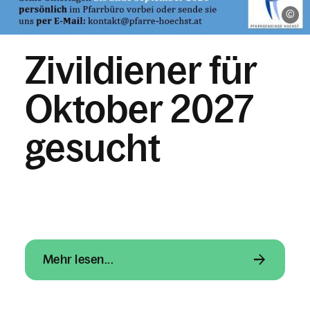
Ka
Zivildiener für
Oktober 2027
gesucht
Mehr lesen...