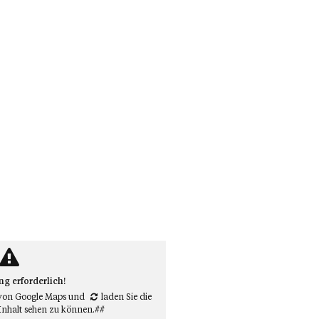
 erforderlich!
von Google Maps
und
laden Sie die
Inhalt sehen zu können.##