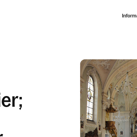
Inform
er;