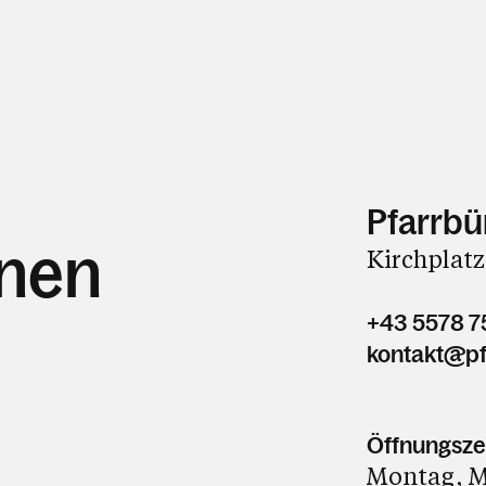
Pfarrbü
hnen
Kirchplatz
+43 5578 7
kontakt@pf
Öffnungsze
Montag, Mi