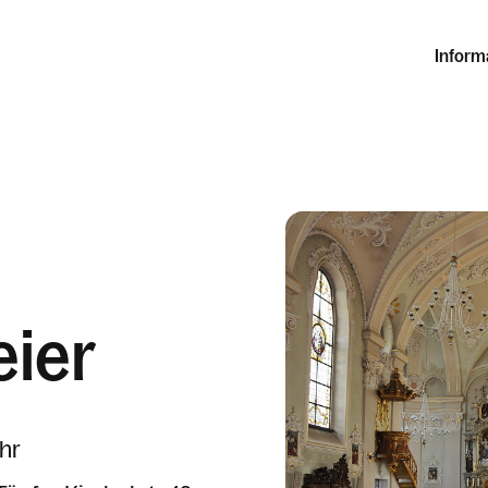
Inform
ier
hr