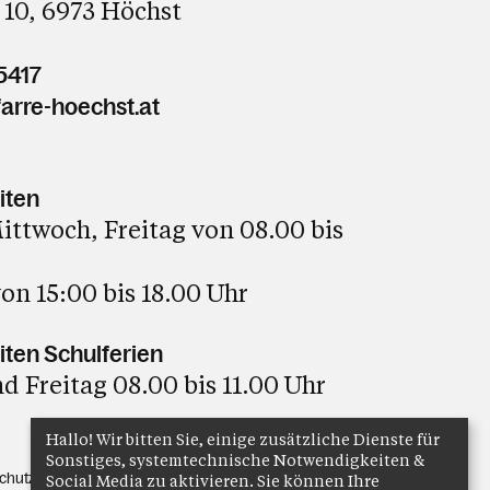
 10, 6973 Höchst
5417
arre-hoechst.at
iten
ttwoch, Freitag von 08.00 bis
on 15:00 bis 18.00 Uhr
ten Schulferien
 Freitag 08.00 bis 11.00 Uhr
Hallo! Wir bitten Sie, einige zusätzliche Dienste für
Sonstiges, systemtechnische Notwendigkeiten &
chutz
Anmelden
Social Media zu aktivieren. Sie können Ihre