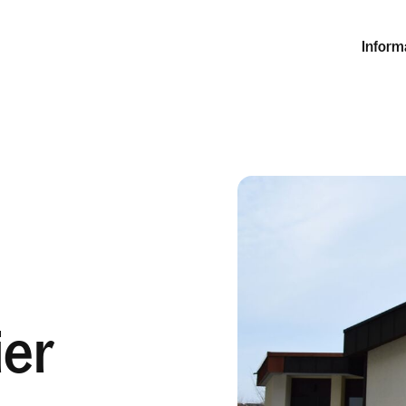
Inform
ier