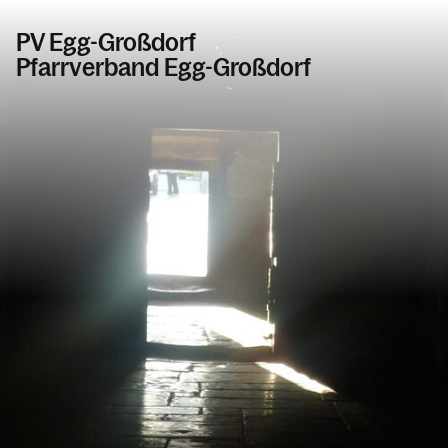
PV Egg-Großdorf
Pfarrverband Egg-Großdorf
Informationen
Aktuelles über den Pfarrverband
Über den Pfarrverband
Kirchen, Kapellen, Bildstöcke, Wegkreuze
Sakramente und sakramentale Angebote
Taufe, Kommunion, Firmung
Versöhnung und Krankensalbung und Krankenkommu
Ehe und Priesterweihe