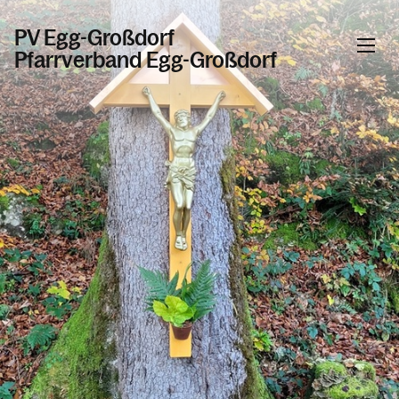
PV Egg-Großdorf
Pfarrverband Egg-Großdorf
Informationen
Kalender
Personen
Kontakt