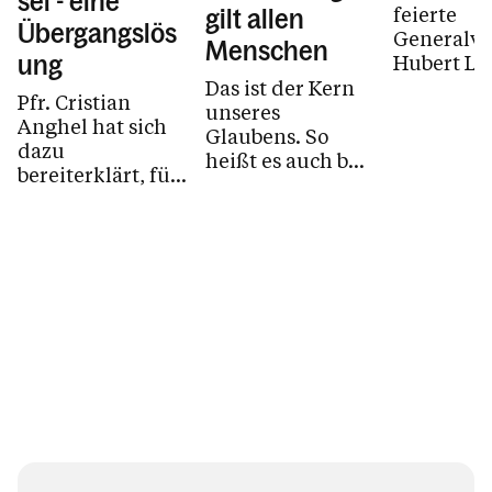
sel - eine
feierte
gilt allen
Übergangslös
Generalvi
Menschen
Hubert Le
ung
31 Jugend
Das ist der Kern
Pfr. Cristian
aus Egg u
unseres
Anghel hat sich
Großdorf 
Glaubens. So
dazu
Sakramen
heißt es auch bei
bereiterklärt, für
Firmung. J
Titus 2, 11: „Denn
das kommende
die Gnade Gottes
Jahr mit einer
ist erschienen,
priesterlichen
die...
Unterstützung
die...