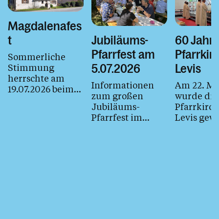
Personen
Magdalenafes
t
Jubiläums-
60 Jahr
Kontakt
Pfarrfest am
Pfarrkir
Sommerliche
Stimmung
5.07.2026
Levis
herrschte am
Informationen
Am 22. Ma
19.07.2026 beim
zum großen
wurde die
Magdalenafest.
Jubiläums-
Pfarrkirch
Pfarrfest im
Levis gewe
Pfarrverband
Hier finde
finden Sie hier.
Informati
zum
Pfarrjubi