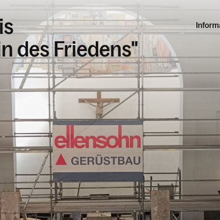
is
Inform
in des Friedens"