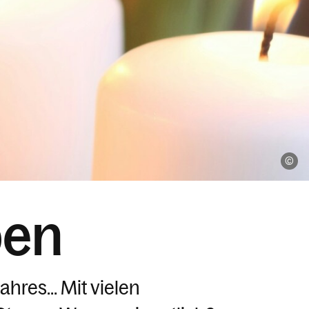
un
ben
ahres… Mit vielen