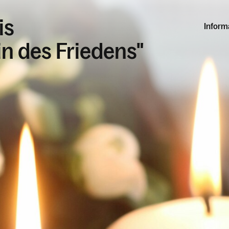
is
Inform
in des Friedens"