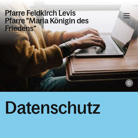
Pfarre Feldkirch Levis
Pfarre "Maria Königin des
Friedens"
Informationen
Kalender
un
Personen
Datenschutz
Kontakt