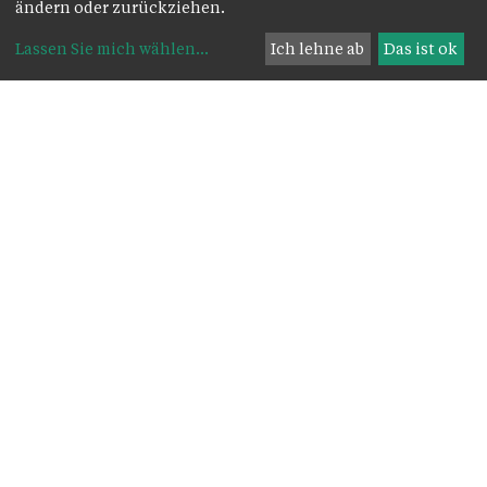
ändern oder zurückziehen.
Lassen Sie mich wählen
...
Ich lehne ab
Das ist ok
Das Wichtigste zuerst:
Kirche
Pfarrkirche Maria, Königin des Friedens -
Mutterstraße 73, 6800 Feldkirch Levis
Pfarre
Mutterstraße 73
, 6800 Feldkirch
Feldkirch
+43 5522 72490
Levis
pfarramt.levis@inode.at