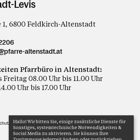
adt-Levis
 1, 6800 Feldkirch-Altenstadt
72206
@pfarre-altenstadt.at
eiten Pfarrbüro in Altenstadt:
 Freitag 08.00 Uhr bis 11.00 Uhr
4.00 Uhr bis 17.00 Uhr
Hallo! Wir bitten Sie, einige zusätzliche Dienste für
chutz
Anmelden
Sonstiges, systemtechnische Notwendigkeiten &
Social Media zu aktivieren. Sie können Ihre
Zustimmung jederzeit ändern oder zurückziehen.