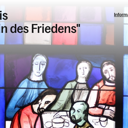
is
Inform
in des Friedens"