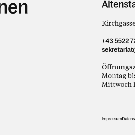
hnen
Altenst
Kirchgasse
+43 5522 
sekretariat
Öffnungsz
Montag bis
Mittwoch 1
Impressum
Datens