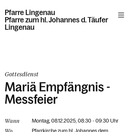
Pfarre Lingenau
Pfarre zum hl. Johannes d. Täufer
Lingenau
Informationen
Kalender
Gottesdienst
Mariä Empfängnis -
Personen
Messfeier
Kontakt
Wann
Montag, 08.12.2025, 08:30 - 09:30 Uhr
Wo
Pfarrkirche zum hl. Johannes dem