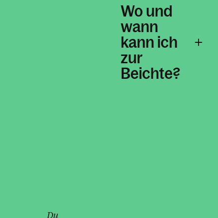
Wo und
wann
kann ich
zur
Beichte?
Du