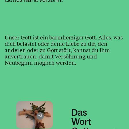
Firmung 17+
Ehe
Beichte
Unser Gott ist ein barmherziger Gott. Alles, was
Krankensalbung
dich belastet oder deine Liebe zu dir, den
Weihe
anderen oder zu Gott stört, kannst du ihm
anvertrauen, damit Versöhnung und
Gremien & Arbeitskreise
Neubeginn möglich werden.
Tod, Trauer & Beerdigung
Pfarrbrief
Kalender
Das
Pfarre Langenegg
Wort
Personen