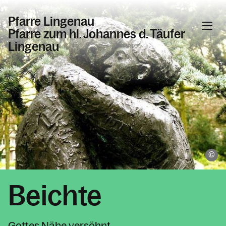
Pfarre Lingenau
Pfarre zum hl. Johannes d. Täufer
Lingenau
Informationen
Aktuelles & Willkommenskirche
Pfarrkirche und Kapellen
Liturgische Angebote
di
Aktivitäten rund ums Kirchenjahr
Sakramente
Beichte
Taufe
Erstkommunion
Gottes Nähe versöhnt