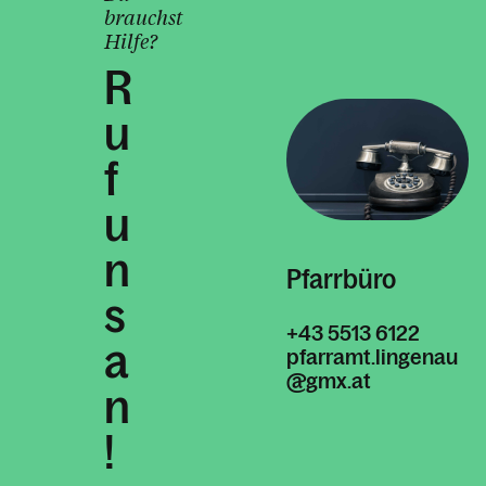
brauchst
Hilfe?
R
u
f
u
n
Pfarrbüro
s
+43 5513 6122
a
pfarramt.lingenau
@gmx.at
n
!