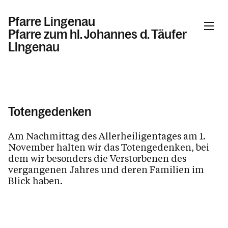
Pfarre Lingenau
Pfarre zum hl. Johannes d. Täufer
Lingenau
Informationen
Totengedenken
Aktuelles & Willkommenskirche
Pfarrkirche und Kapellen
Am Nachmittag des Allerheiligentages am 1.
November halten wir das Totengedenken, bei
Liturgische Angebote
dem wir besonders die Verstorbenen des
vergangenen Jahres und deren Familien im
Eucharistie
Blick haben.
Wortgottesfeiern
Totenwache
Taizegebet