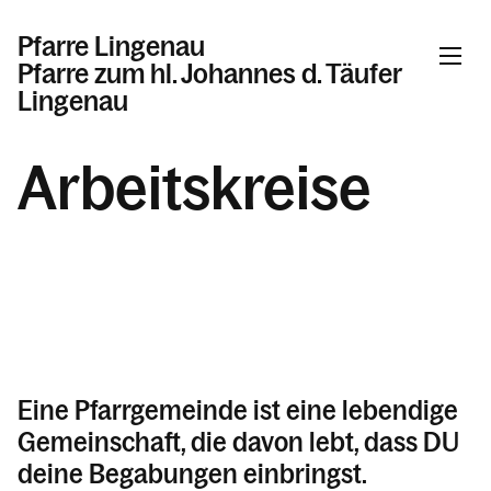
Pfarre Lingenau
Pfarre zum hl. Johannes d. Täufer
Lingenau
Arbeitskreise
Informationen
Aktuelles & Willkommenskirche
Pfarrkirche und Kapellen
Liturgische Angebote
Aktivitäten rund ums Kirchenjahr
Sakramente
Eine Pfarrgemeinde ist eine lebendige
Gremien & Arbeitskreise
Gemeinschaft, die davon lebt, dass DU
Tod, Trauer & Beerdigung
deine Begabungen einbringst.