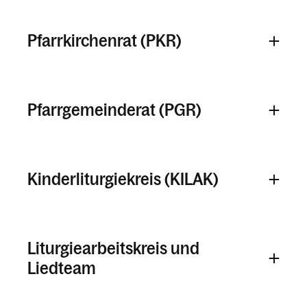
Pfarrbrief
Pfarrkirchenrat (PKR)
Kalender
Pfarrgemeinderat (PGR)
Personen
Kontakt
Kinderliturgiekreis (KILAK)
Liturgiearbeitskreis und
Liedteam