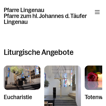
Pfarre Lingenau
Pfarre zum hl. Johannes d. Täufer
Lingenau
Informationen
Liturgische Angebote
Aktuelles & Willkommenskirche
Pfarrkirche und Kapellen
Liturgische Angebote
Aktivitäten rund ums Kirchenjahr
Sakramente
Gremien & Arbeitskreise
Eucharistie
Totenw
Tod, Trauer & Beerdigung