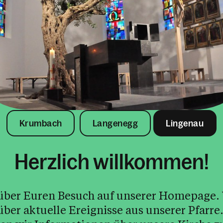
Krumbach
Langenegg
Lingenau
Herzlich willkommen!
über aktuelle Ereignisse aus unserer Pfarre.