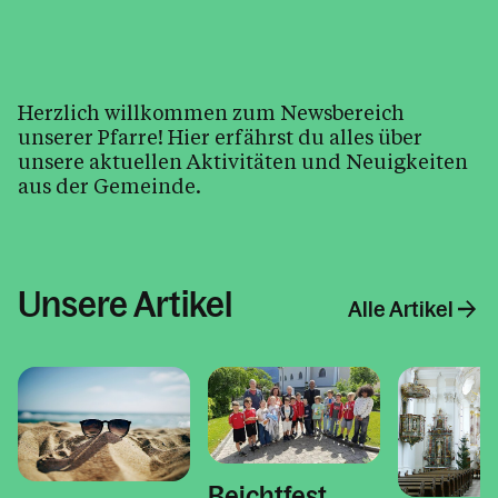
Pfarre / Kirche(n) / Pfarrsaal
Pfarrblatt
Pfarrbüro
Herzlich willkommen zum Newsbereich
Wiedereintritt
unserer Pfarre! Hier erfährst du alles über
unsere aktuellen Aktivitäten und Neuigkeiten
aus der Gemeinde.
Kalender
Unsere Artikel
Personen
Alle Artikel
Kontakt
Beichtfest