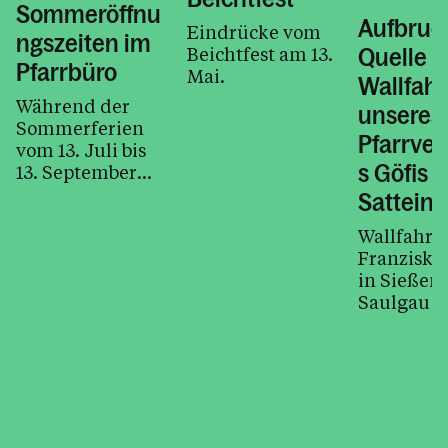
Sommeröffnu
Aufbruc
Eindrücke vom
ngszeiten im
Beichtfest am 13.
Quelle –
Pfarrbüro
Mai.
Wallfahr
Während der
unseres
Sommerferien
Pfarrve
vom 13. Juli bis
s Göfis 
13. September
gelten geänderte
Satteins
Öffnungszeiten.
Wallfahrt
Franziska
in Sießen
Saulgau 
Donnersta
21. Mai 20
7.30 bis 19