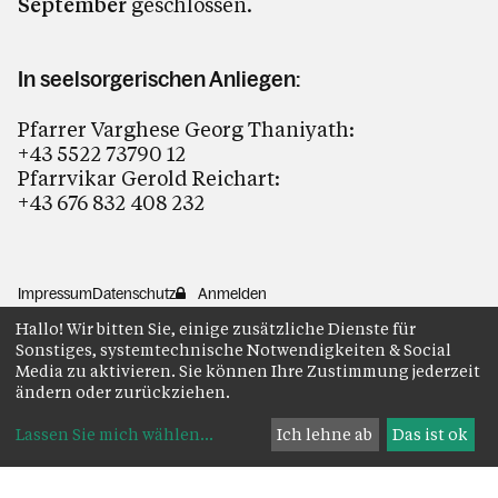
September
geschlossen.
In seelsorgerischen Anliegen:
Pfarrer Varghese Georg Thaniyath:
+43 5522 73790 12
Pfarrvikar Gerold Reichart:
+43 676 832 408 232
Impressum
Datenschutz
Anmelden
Hallo! Wir bitten Sie, einige zusätzliche Dienste für
Sonstiges, systemtechnische Notwendigkeiten & Social
Media zu aktivieren. Sie können Ihre Zustimmung jederzeit
ändern oder zurückziehen.
Lassen Sie mich wählen
...
Ich lehne ab
Das ist ok