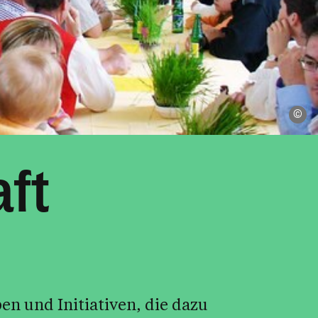
Pf
ft
pen und Initiativen, die dazu