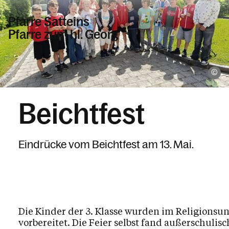
Pfarre Satteins
Pfarre zum hl. Georg
Informationen
Pf
Beichtfest
Kalender
Eindrücke vom Beichtfest am 13. Mai.
Personen
Kontakt
Die Kinder der 3. Klasse wurden im Religionsu
vorbereitet. Die Feier selbst fand außerschuli