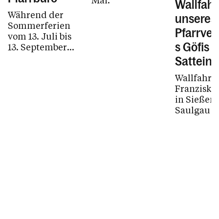
Wallfahr
Während der
unseres
Sommerferien
Pfarrve
vom 13. Juli bis
s Göfis 
13. September
gelten geänderte
Satteins
Öffnungszeiten.
Wallfahrt
Franziska
in Sießen
Saulgau 
Donnersta
21. Mai 20
7.30 bis 19