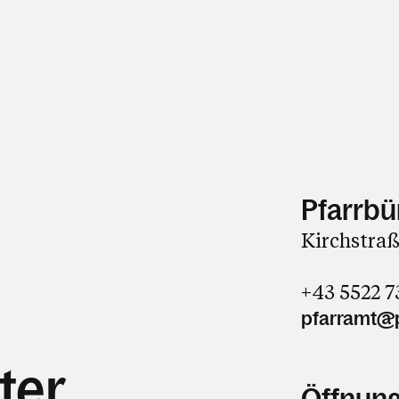
Pfarrbü
Kirchstraß
+43 5522 
pfarramt@p
ter