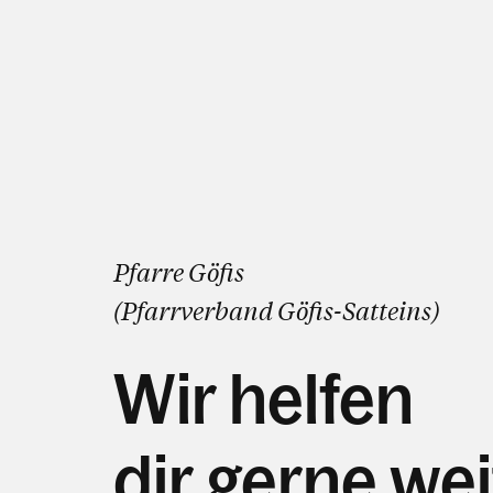
Pfarre Göfis
(Pfarrverband
Göfis
-
Satteins
)
Wir helfen
dir gerne wei