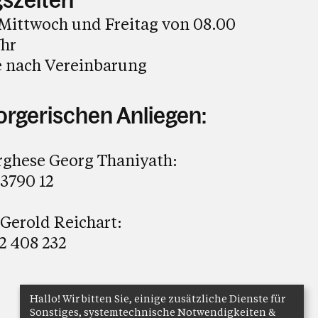
szeiten
Mittwoch und Freitag von 08.00
Uhr
e nach Vereinbarung
sorgerischen Anliegen:
rghese Georg Thaniyath:
73790 12
 Gerold Reichart:
2 408 232
Hallo! Wir bitten Sie, einige zusätzliche Dienste für
Sonstiges, systemtechnische Notwendigkeiten &