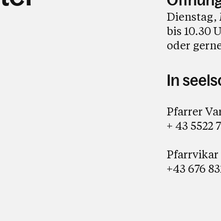
Öffnung
Dienstag, 
bis 10.30 
oder gern
In seel
Pfarrer Va
+ 43 5522 
Pfarrvikar
+43 676 83