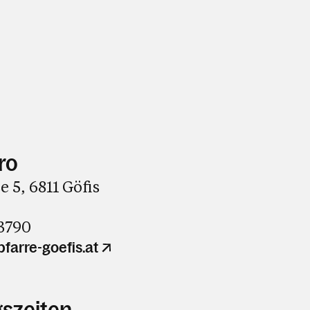
ro
e 5, 6811 Göfis
73790
farre-goefis.at