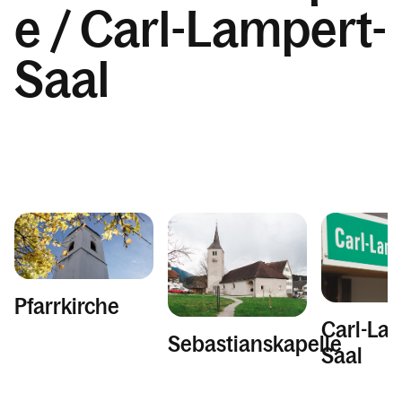
Jugend
e / Carl-Lampert-
WhatsApp-Kanal
Saal
Seliger Carl Lampert
Pfarrkirche / Sebastianskapelle / Carl-
Lampert-Saal
Pfarrblatt "Lucius"
Wiedereintritt & Austritt in Göfis
Wiedereintritt - Formular
Kalender
Pfarrkirche
Carl-La
Sebastianskapelle
Personen
Saal