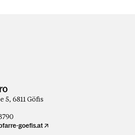
ro
e 5, 6811 Göfis
73790
farre-goefis.at