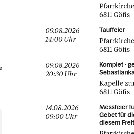
Pfarrkirch
6811 Göfis
09.08.2026
Tauffeier
14:00
Uhr
Pfarrkirch
6811 Göfis
09.08.2026
Komplet - g
e
Sebastianka
20:30
Uhr
Kapelle zu
6811 Göfis
14.08.2026
Messfeier f
Gebet für di
09:00
Uhr
diesem Frei
Pfarrkirche