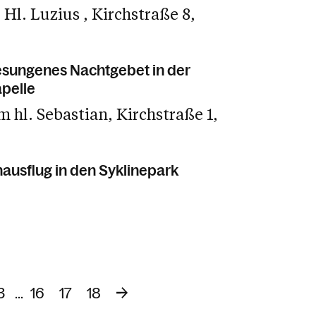
e Hl. Luzius
Kirchstraße 8
esungenes Nachtgebet in der
pelle
m hl. Sebastian
Kirchstraße 1
nausflug in den Syklinepark
3
...
16
17
18