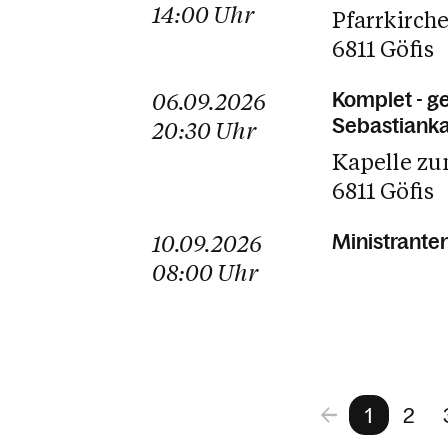
14:00
Uhr
Pfarrkirch
6811 Göfis
06.09.2026
Komplet - g
Sebastianka
20:30
Uhr
Kapelle zu
6811 Göfis
10.09.2026
Ministrante
08:00
Uhr
1
2