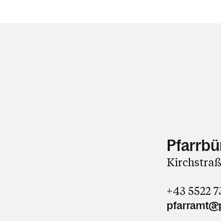
Pfarrbü
Kirchstraß
+43 5522 
pfarramt@p