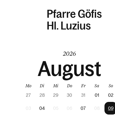
Pfarre Göfis
Hl. Luzius
2026
August
Mo
Di
Mi
Do
Fr
Sa
So
27
28
29
30
31
01
02
03
04
05
06
07
08
09