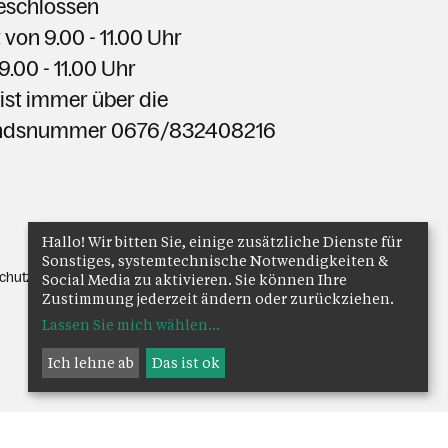
eschlossen
 von
9.00 - 11.00
Uhr
9.00 - 11.00
Uhr
 ist immer über die
andsnummer 0676/832408216
Hallo! Wir bitten Sie, einige zusätzliche Dienste für
Sonstiges, systemtechnische Notwendigkeiten &
chutz
Anmelden
Social Media zu aktivieren. Sie können Ihre
Zustimmung jederzeit ändern oder zurückziehen.
Lassen Sie mich wählen
...
Ich lehne ab
Das ist ok