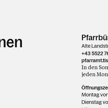
Pfarrbü
hnen
Alte Landst
+43 5522 
pfarramt.ti
In den Som
jeden Mont
Öffnungszei
Montag
von
Dienstag
v