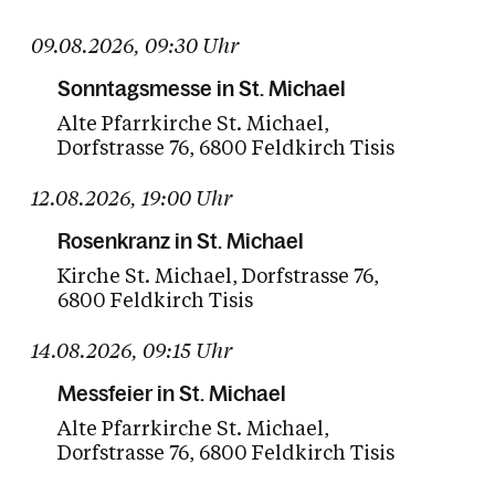
10
11
12
13
14
15
16
09.08.2026
,
09:30
Uhr
17
18
19
20
21
22
23
Sonntagsmesse in St. Michael
Alte Pfarrkirche St. Michael
24
25
26
27
28
29
30
Dorfstrasse 76
6800 Feldkirch Tisis
31
01
02
03
04
05
06
12.08.2026
,
19:00
Uhr
Heute
Zukünftige Termine
Rosenkranz in St. Michael
Kirche St. Michael
Dorfstrasse 76
6800 Feldkirch Tisis
14.08.2026
,
09:15
Uhr
Messfeier in St. Michael
Alte Pfarrkirche St. Michael
Dorfstrasse 76
6800 Feldkirch Tisis