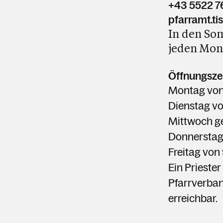
+43 5522 
pfarramt.ti
In den Som
jeden Mont
Öffnungszei
Montag
von
Dienstag
v
Mittwoch g
Donnerstag
Freitag von
Ein Priester
Pfarrverb
erreichbar.