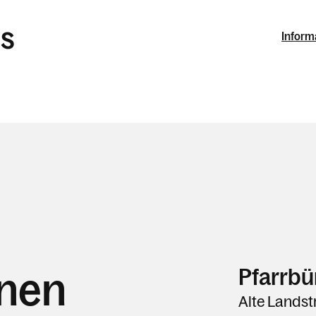
is
Inform
Pfarrbü
hnen
Alte Landst