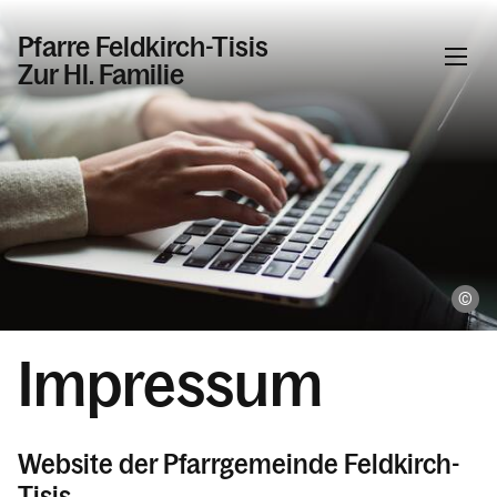
Pfarre Feldkirch-Tisis
Zur Hl. Familie
Informationen
Kalender
Ka
Personen
Impressum
Kontakt
Website der Pfarrgemeinde Feldkirch-
Tisis