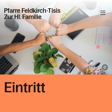
Pfarre Feldkirch-Tisis
Zur Hl. Familie
Informationen
Kalender
An
Personen
Eintritt
Kontakt