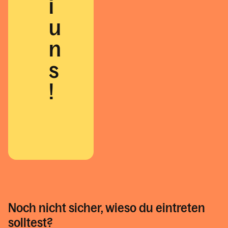
i
u
n
s
!
Noch nicht sicher, wieso du eintreten
solltest?