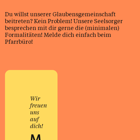
Du willst unserer Glaubensgemeinschaft
beitreten? Kein Problem! Unsere Seelsorger
besprechen mit dir gerne die (minimalen)
Formalitäten! Melde dich einfach beim
Pfarrbüro!
Wir
freuen
uns
auf
dich!
M