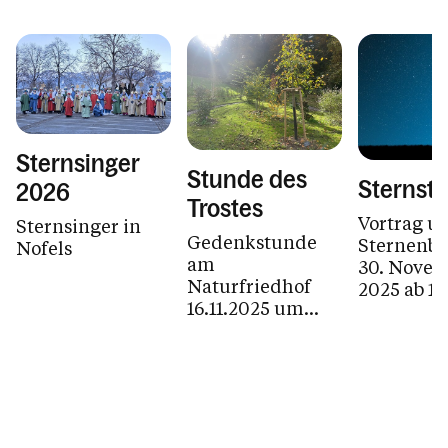
Sternsinger
Stunde des
Sternst
2026
Trostes
Vortrag u
Sternsinger in
Gedenkstunde
Sternenb
Nofels
am
30. Nove
Naturfriedhof
2025 ab 16
16.11.2025 um
16.00 Uhr