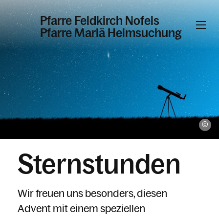
Pfarre Feldkirch Nofels
Pfarre Mariä Heimsuchung
Informationen
Kalender
ZA
Personen
Sternstunden
Kontakt
Wir freuen uns besonders, diesen
Advent mit einem speziellen