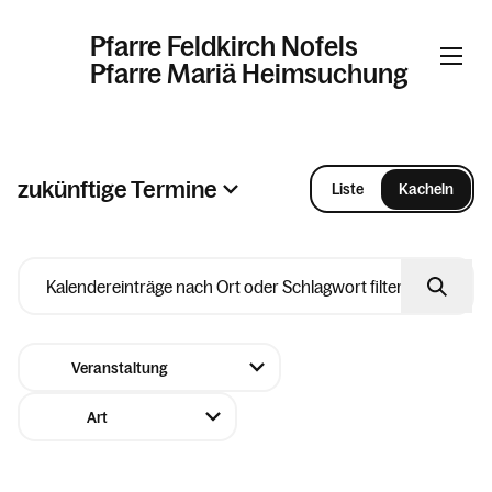
Pfarre Feldkirch Nofels
Pfarre Mariä Heimsuchung
Informationen
zukünftige Termine
Liste
Kacheln
2026
Kalender
August
Personen
Mo
Di
Mi
Do
Fr
Sa
So
27
28
29
30
31
01
02
Kontakt
03
04
05
06
07
08
09