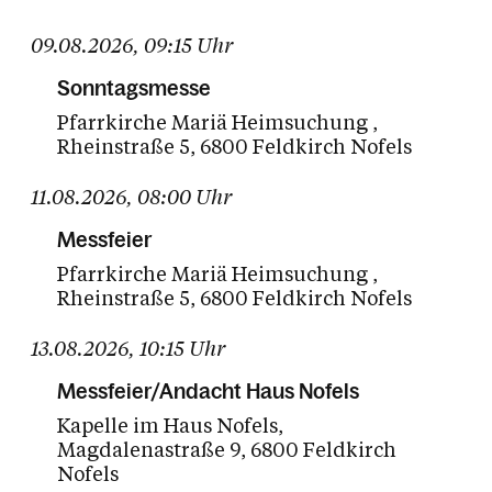
10
11
12
13
14
15
16
09.08.2026
,
09:15
Uhr
17
18
19
20
21
22
23
Sonntagsmesse
Pfarrkirche Mariä Heimsuchung
24
25
26
27
28
29
30
Rheinstraße 5
6800 Feldkirch Nofels
31
01
02
03
04
05
06
11.08.2026
,
08:00
Uhr
Heute
Zukünftige Termine
Messfeier
Pfarrkirche Mariä Heimsuchung
Rheinstraße 5
6800 Feldkirch Nofels
13.08.2026
,
10:15
Uhr
Messfeier/Andacht Haus Nofels
Kapelle im Haus Nofels
Magdalenastraße 9
6800 Feldkirch
Nofels