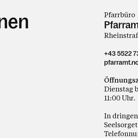
Pfarrbüro
hnen
Pfarram
Rheinstraß
+43 5522 7
pfarramt.no
Öffnungsz
Dienstag b
11:00 Uhr.
In dringen
Seelsorge
Telefonnu