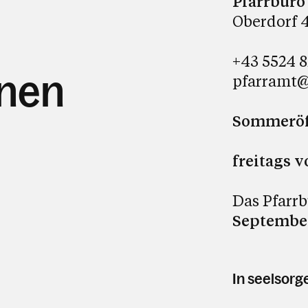
Pfarrbüro
Oberdorf 4
+43 5524 8
hnen
pfarramt@p
Sommeröff
freitags v
Das Pfarrb
Septembe
In seelsorg