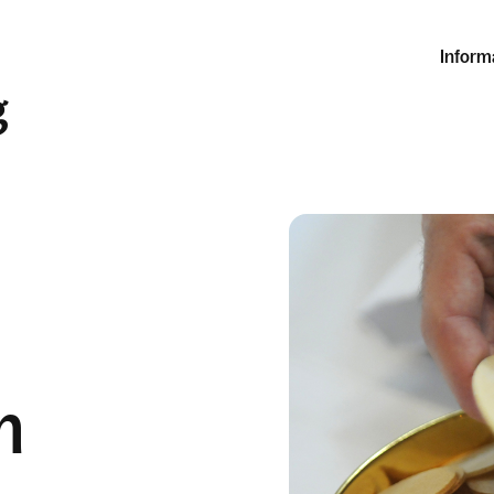
Inform
g
m