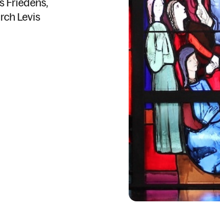
es Friedens
rch Levis