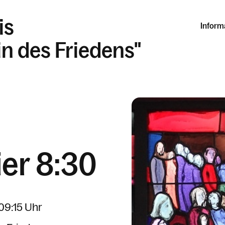
is
Inform
in des Friedens"
ier 8:30
 09:15 Uhr