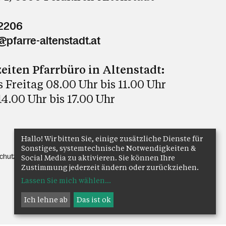
72206
@pfarre-altenstadt.at
eiten Pfarrbüro in Altenstadt:
 Freitag 08.00 Uhr bis 11.00 Uhr
4.00 Uhr bis 17.00 Uhr
Hallo! Wir bitten Sie, einige zusätzliche Dienste für
Sonstiges, systemtechnische Notwendigkeiten &
chutz
Anmelden
Social Media zu aktivieren. Sie können Ihre
Zustimmung jederzeit ändern oder zurückziehen.
Lassen Sie mich wählen
...
Ich lehne ab
Das ist ok