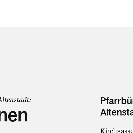
Altenstadt:
Pfarrbü
hnen
Altenst
Kirchgasse