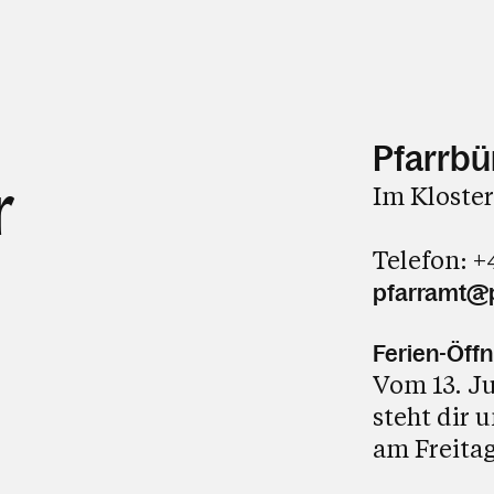
Pfarrbü
r
Im Kloster
Telefon
:
+
pfarramt@p
Ferien-Öff
Vom 13. Ju
steht dir 
am Freitag