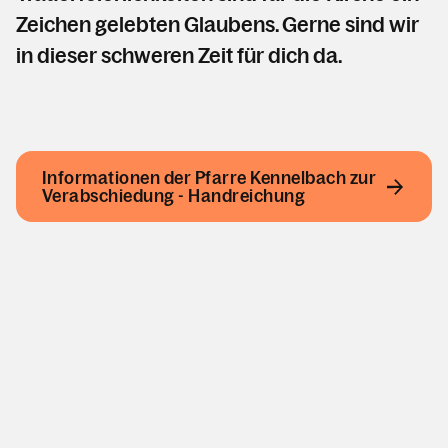
Krankensalbung
Zeichen gelebten Glaubens. Gerne sind wir
Beichte
in dieser schweren Zeit für dich da.
Wiedereintritt
Gemeinschaft
Kirche / Kapellen
Informationen der Pfarre Kennelbach zur
Geschichte der Pfarre
Verabschiedung - Handreichung
Pfarrblatt - Aufbruch
Gottesdienste
Kalender
Personen