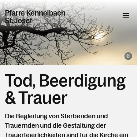
Pfarre Kennelbach
St. Josef
Informationen
© 
Aktuelles & News
Pfarrservice
Tod, Beerdigung
Taufe
& Trauer
Tod, Beerdigung & Trauer
Erstkommunion
Die Begleitung von Sterbenden und
Firmung ab 17
Trauernden und die Gestaltung der
Heiraten
Trauerfeierlichkeiten sind für die Kirche ein