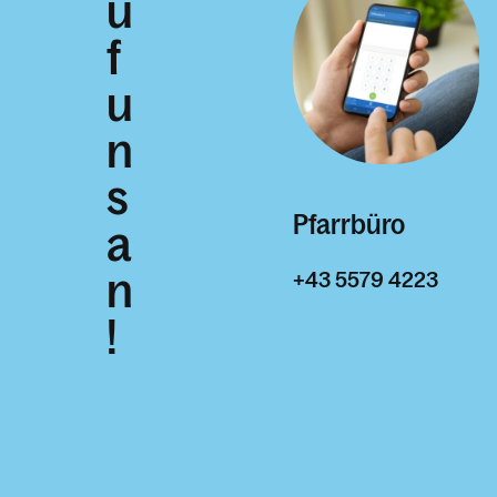
u
f
u
n
s
Pfarrbüro
a
n
+43 5579 4223
!