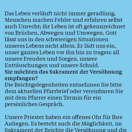
Beichte
Das Leben verläuft nicht immer geradlinig.
Menschen machen Fehler und erfahren selbst
Tod, Beerdigung & Trauer
auch Unrecht; ihr Leben ist oft gekennzeichnet
Gemeinschaft
von Brüchen, Abwegen und Umwegen. Gott
lässt uns in den schwierigen Situationen
Kinderkirche
unseres Lebens nicht allein. Er lädt uns ein,
Jugend
unser ganzes Leben vor ihn hin zu tragen: all
unsere Freuden und Sorgen, unsere
Kinder & Familie
Enttäuschungen und unsere Schuld.
Pfarrkirche und Kapellen
Sie möchten das Sakrament der Versöhnung
empfangen?
Pfarrheim
Die Beichtgelegenheiten entnehmen Sie bitte
dem aktuellen Pfarrbrief oder vereinbaren Sie
Pfarrblatt
mit dem Pfarrer einen Termin für ein
Eintritt
persönliches Gespräch.
Unsere Priester haben ein offenes Ohr für Ihre
Anliegen. Es besteht auch die Möglichkeit, im
Kalender
Sakrament der Beichte die Versöhnung und die