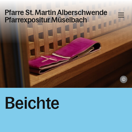
Pfarre St. Martin Alberschwende
Pfarrexpositur Müselbach
Informationen
Aktuelles & News
Taufe, Hochzeit, Erstkommunion &
Firmung
Ma
Taufe
Beichte
Erstkommunion
Firmung
Heiraten
Krankensalbung