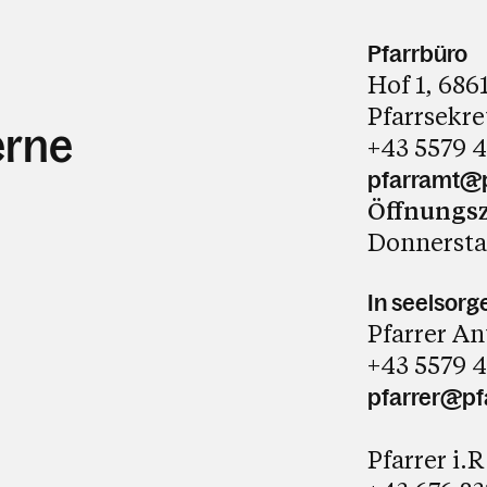
Pfarrbüro
Hof 1, 68
Pfarrsekre
erne
+43 5579 4
pfarramt@p
Öffnungsz
Donnerstag
In seelsorg
Pfarrer A
+43 5579 4
pfarrer@pf
Pfarrer i.