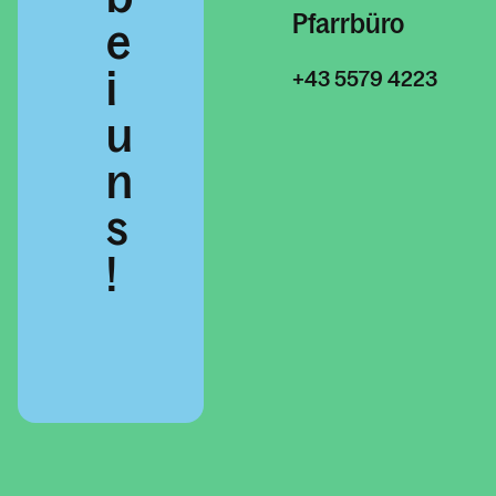
Pfarrbüro
e
i
+43 5579 4223
u
n
s
!