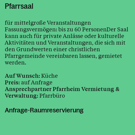
Pfarrkirche und Kapellen
Pfarrsaal
Pfarrheim
Pfarrblatt
für mittelgroße Veranstaltungen
Fassungsvermögen: bis zu 60 PersonenDer Saal
Eintritt
kann auch für private Anlässe oder kulturelle
Aktivitäten und Veranstaltungen, die sich mit
den Grundwerten einer christlichen
Pfarrgemeinde vereinbaren lassen, gemietet
Kalender
werden.
Auf Wunsch:
Küche
Personen
Preis:
auf Anfrage
Ansprechpartner Pfarrheim Vermietung &
Verwaltung:
Pfarrbüro
Kontakt
Anfrage-Raumreservierung