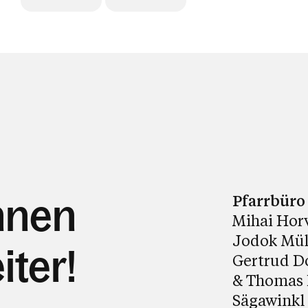
Pfarrbüro
Ihnen
Mihai Horv
Jodok Müll
iter!
Gertrud D
& Thomas E
Sägawinkl