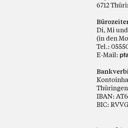
6712 Thür
Bürozeite
Di, Mi und
(in den Mo
Tel.: 0555
E-Mail:
pf
Bankverb
Kontoinhab
Thüringen
IBAN: AT6
BIC: RVV