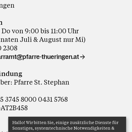
ingen
n
 Do von 9:00 bis 11:00 Uhr
naten Juli & August nur Mi)
0 2308
arramt@pfarre-thueringen.at
indung
er: Pfarre St. Stephan
5 3745 8000 0431 5768
GAT2B458
Hallo! Wir bitten Sie, einige zusätzliche Dienste für
Sonstiges, systemtechnische Notwendigkeiten &