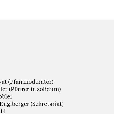
at (Pfarrmoderator)
er (Pfarrer in solidum)
obler
nglberger (Sekretariat)
 14