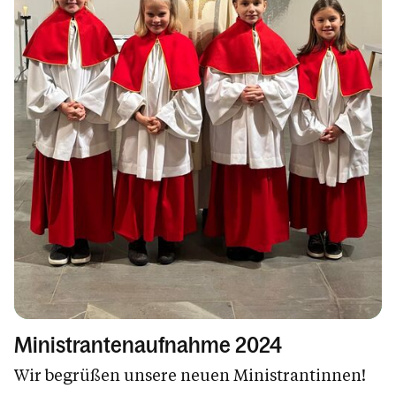
Arbeitskreise
Kinder und Familie
Krankenkommunion
Tod und Trauer
Kircheneintritt
s'Rüfoschberger Pfarrblättle
Kalender
Personen
Ministrantenaufnahme 2024
Wir begrüßen unsere neuen Ministrantinnen!
Kontakt