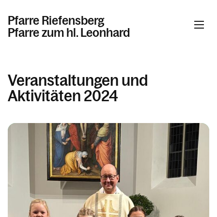
Pfarre Riefensberg
Pfarre zum hl. Leonhard
Informationen
Veranstaltungen und
Aktivitäten 2024
Nächste Termine
Berichte
2025
2024
2023
Geschichte der Pfarre
Seelsorge und Mitarbeiter