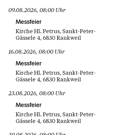
09.08.2026
,
08:00
Uhr
17
18
19
20
21
22
23
Messfeier
Kirche Hl. Petrus
Sankt-Peter-
24
25
26
27
28
29
30
Gässele 4
6830 Rankweil
31
01
02
03
04
05
06
16.08.2026
,
08:00
Uhr
Heute
Zukünftige Termine
Messfeier
Kirche Hl. Petrus
Sankt-Peter-
Gässele 4
6830 Rankweil
23.08.2026
,
08:00
Uhr
Messfeier
Kirche Hl. Petrus
Sankt-Peter-
Gässele 4
6830 Rankweil
30.08.2026
,
08:00
Uhr