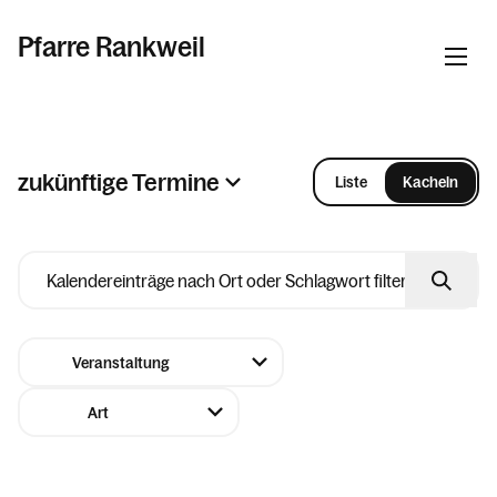
Pfarre Rankweil
Informationen
zukünftige Termine
Liste
Kacheln
2026
Kalender
August
Personen
Mo
Di
Mi
Do
Fr
Sa
So
27
28
29
30
31
01
02
Kontakt
03
04
05
06
07
08
09
10
11
12
13
14
15
16