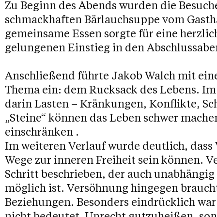
Zu Beginn des Abends wurden die Besuche
schmackhaften Bärlauchsuppe vom Gastha
gemeinsame Essen sorgte für eine herzli
gelungenen Einstieg in den Abschlussabe
Anschließend führte Jakob Walch mit ein
Thema ein: dem Rucksack des Lebens. Im
darin Lasten – Kränkungen, Konflikte, Sc
„Steine“ können das Leben schwer machen
einschränken .
Im weiteren Verlauf wurde deutlich, das
Wege zur inneren Freiheit sein können. V
Schritt beschrieben, der auch unabhängi
möglich ist. Versöhnung hingegen braucht
Beziehungen. Besonders eindrücklich war
nicht bedeutet, Unrecht gutzuheißen, son