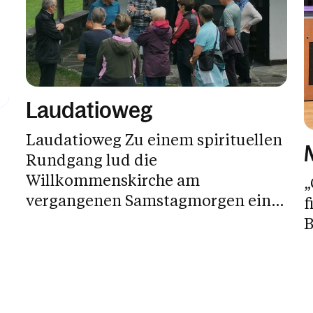
Laudatioweg
Laudatioweg Zu einem spirituellen
Rundgang lud die
Willkommenskirche am
„
vergangenen Samstagmorgen ein.
f
Text: Erika...
B